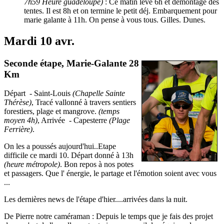
7h59 Heure guadeloupe)
: Ce matin levé 6h et démontage des
tentes. Il est 8h et on termine le petit déj. Embarquement pour
marie galante à 11h. On pense à vous tous. Gilles. Dunes.
Mardi 10 avr.
Seconde étape, Marie-Galante 28
Km
Départ - Saint-Louis
(Chapelle Sainte
Thérèse)
, Tracé vallonné à travers sentiers
forestiers, plage et mangrove.
(temps
moyen 4h)
, Arrivée - Capesterre
(Plage
Ferrière)
.
On les a poussés aujourd'hui..Etape
difficile ce mardi 10. Départ donné à 13h
(heure métropole)
. Bon repos à nos potes
et passagers. Que l' énergie, le partage et l'émotion soient avec vous
...
Les dernières news de l'étape d'hier....arrivées dans la nuit.
De Pierre notre caméraman : Depuis le temps que je fais des projet