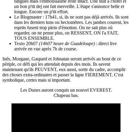
fatigués mais l'enthousiasme reste intact. Une nuit à l'hotel et
un bon p'tit dej ont fait merveille. L'étape s'annonce belle et
longue. Encore un p'tit effort.
Le Blogmaster : 17h41, si, ils ne sont pas déjà arrivés. Ils sont
dans les derniers kms ou hectomètres. Les jambes courent, les
esprits fusent trop plein d'émotion. On ne sait plus où
regarder, on ne pense plus, on RESSENT, ON l'a FAIT,
TOUS ENSEMBLE.
Texto 20h07
(14h07 heure de Guadeloupe)
: direct live
arrivée en vue après 7h de course.
Inés, Morgane, Gaspard et Johnatan seront arrivés au bout de ce
périple, ce défi qui les attendait depuis des mois. Ils savent
maintenant qu'ils PEUVENT, eux aussi, sortir du cadre, accomplir
des choses extra-ordinaires et passer la ligne FIEREMENT. C'est
symbolique, certes mais si important.
Les Dunes auront conquis un nouvel EVEREST.
Chapeau bas.