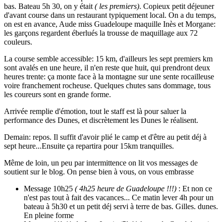
bas. Bateau 5h 30, on y était
( les premiers)
. Copieux petit déjeuner
d'avant course dans un restaurant typiquement local. On a du temps,
on est en avance, Aude miss Guadeloupe maquille Inès et Morgane:
les garçons regardent éberlués la trousse de maquillage aux 72
couleurs.
La course semble accessible: 15 km, d'ailleurs les sept premiers km
sont avalés en une heure, il n'en reste que huit, qui prendront deux
heures trente: ça monte face à la montagne sur une sente rocailleuse
voire franchement rocheuse. Quelques chutes sans dommage, tous
les coureurs sont en grande forme.
Arrivée remplie d'émotion, tout le staff est là pour saluer la
performance des Dunes, et discrètement les Dunes le réalisent.
Demain: repos. Il suffit d'avoir plié le camp et d'être au petit déj à
sept heure...Ensuite ça repartira pour 15km tranquilles.
Même de loin, un peu par intermittence on lit vos messages de
soutient sur le blog. On pense bien à vous, on vous embrasse
Message 10h25
( 4h25 heure de Guadeloupe !!!)
: Et non ce
n'est pas tout à fait des vacances... Ce matin lever 4h pour un
bateau à 5h30 et un petit déj servi à terre de bas. Gilles. dunes.
En pleine forme