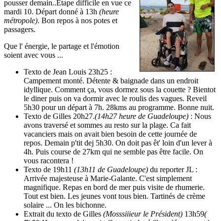
pousser demain..Etape difficile en vue ce
mardi 10. Départ donné à 13h
(heure
métropole)
. Bon repos à nos potes et
passagers.
Que l' énergie, le partage et l'émotion
soient avec vous ...
Texto de Jean Louis 23h25 :
Campement monté. Détente & baignade dans un endroit
idyllique. Comment ça, vous dormez sous la couette ? Bientot
le diner puis on va dormir avec le roulis des vagues. Reveil
5h30 pour un départ à 7h. 28kms au programme. Bonne nuit.
Texto de Gilles 20h27.
(14h27 heure de Guadeloupe)
: Nous
avons traversé et sommes au resto sur la plage. Ca fait
vacanciers mais on avait bien besoin de cette journée de
repos. Demain p'tit dej 5h30. On doit pas êt' loin d'un lever à
4h. Puis course de 27km qui ne semble pas être facile. On
vous racontera !
Texto de 19h11
(13h11 de Guadeloupe)
du reporter JL :
Arrivée majesteuse à Marie-Galante. C'est simplement
magnifique. Repas en bord de mer puis visite de rhumerie.
Tout est bien. Les jeunes vont tous bien. Tartinés de crème
solaire ... On les bichonne.
Extrait du texto de Gilles
(Mosssiiieur le Président)
13h59
(