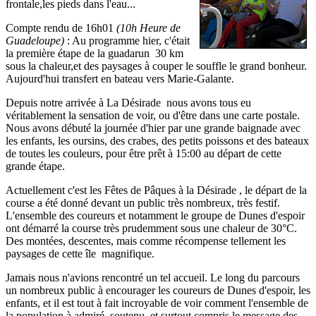
frontale,les pieds dans l'eau...
Compte rendu de 16h01
(10h Heure de
Guadeloupe)
: Au programme hier, c'était
la première étape de la guadarun 30 km
sous la chaleur,et des paysages à couper le souffle le grand bonheur.
Aujourd'hui transfert en bateau vers Marie-Galante.
Depuis notre arrivée à La Désirade nous avons tous eu
véritablement la sensation de voir, ou d'être dans une carte postale.
Nous avons débuté la journée d'hier par une grande baignade avec
les enfants, les oursins, des crabes, des petits poissons et des bateaux
de toutes les couleurs, pour être prêt à 15:00 au départ de cette
grande étape.
Actuellement c'est les Fêtes de Pâques à la Désirade , le départ de la
course a été donné devant un public très nombreux, très festif.
L'ensemble des coureurs et notamment le groupe de Dunes d'espoir
ont démarré la course très prudemment sous une chaleur de 30°C.
Des montées, descentes, mais comme récompense tellement les
paysages de cette île magnifique.
Jamais nous n'avions rencontré un tel accueil. Le long du parcours
un nombreux public à encourager les coureurs de Dunes d'espoir, les
enfants, et il est tout à fait incroyable de voir comment l'ensemble de
la population à admiré, soutenu, et surtout compris le message des