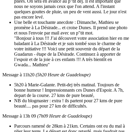
pliées. On sera en avance au p"tit déj. Il est important que
nous ne soyons jamais ceux que l'on attend. A l'instant
quelques gouttes de pluie, un peu de vent aussi. Le jour n'est
pas encore levé.
Une belle et touchante anecdote : Dimanche, Mathieu se
promène à La Désirade... et croise Dunes. Il prend une photo
et nous l'envoie par mail avec un p"tit mot.
"Bonjour à tous !!! J’ai découvert votre association hier en me
baladant à La Désirade et je suis tombé sous le charme de
votre initiative !!! Voici une petit souvenir du départ de la
Guadarun - étape de la Désirade. Continuez à apporter de
l’espoir et de la joie à ces enfants !!! A très bientôt en
Gwada... Mathieu"
Message à 11h20
(5h20 Heure de Guadeloupe)
5h20 à Marie-Galante. Petit-dej très matinal. Toujours de
bonne humeur ! Impressionnants ces Dunes d'Espoir. A 7h,
depart de la course. 27 kms de pure beauté,
NB du blogmaster : extra ! ils partent pour 27 kms de pure
beauté.... pas pour 27 km de difficultés.
Message à 13h 09
(7h09 Heure de Guadeloupe)
Parcours ramené de 28km à 21km. Certains ont eu du mal à
plier leur tente. Le départ est donc retardé, mais faudrait pas