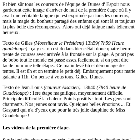
Et bien sûr tous les coureurs de l'équipe de Dunes d' Espoir nous
garderont cette image d'arriver de nuit de la première étape où il y
avait une véritable fatigue qui est exprimée par tous les coureurs,
mais la magie du bonheur partagé des enfants qui sont là et toujours
la plus belle des récompenses. Alors oui déjà fatigué mais tellement
heureux.
Texto de Gilles
(Mosssiiieur le Président)
13h59
( 7h59 Heure
guadeloupe)
: ça y est on est dedans.hier c'était donc quatre heure
trente de courses avec arrivée à la frontale sur la plage. A priori pas
de bobo tout le monde est passé assez facilement, si on peut dire
facile pour une telle étape.. Ce matin levé 6h et démontage des
tentes. Il est 8h et on termine le petit déj. Embarquement pour marie
galante à 11h. On pense à vous tous. Gilles. Dunes.
Texto de Jean-Louis
(coureur Alsacien)
. 13h40
(7h40 heure de
Guadeloupe)
: 1ere étape magnifique, moyennement difficile.
Principale difficulté la chaleur. Points positifs : tout. Les gens sont
charmants. Nos jeunes sont ravis. Quelques belles émotions ... Et
Gaspard qui n'a d'yeux que pour la très jolie dauphine de Miss
Guadeloupe !
Les vidéos de la première étape.
Sur la joelette chez nous on crie, "attention caillou, attention trou"..