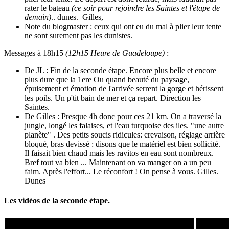
rater le bateau
(ce soir pour rejoindre les Saintes et l'étape de
demain)
.. dunes. Gilles,
Note du blogmaster : ceux qui ont eu du mal à plier leur tente
ne sont surement pas les dunistes.
Messages à 18h15
(12h15 Heure de Guadeloupe)
:
De JL : Fin de la seconde étape. Encore plus belle et encore
plus dure que la 1ere Ou quand beauté du paysage,
épuisement et émotion de l'arrivée serrent la gorge et hérissent
les poils. Un p'tit bain de mer et ça repart. Direction les
Saintes.
De Gilles : Presque 4h donc pour ces 21 km. On a traversé la
jungle, longé les falaises, et l'eau turquoise des iles. "une autre
planète" . Des petits soucis ridicules: crevaison, réglage arrière
bloqué, bras devissé : disons que le matériel est bien sollicité.
Il faisait bien chaud mais les ravitos en eau sont nombreux.
Bref tout va bien ... Maintenant on va manger on a un peu
faim. Après l'effort... Le réconfort ! On pense à vous. Gilles.
Dunes
Les vidéos de la seconde étape.