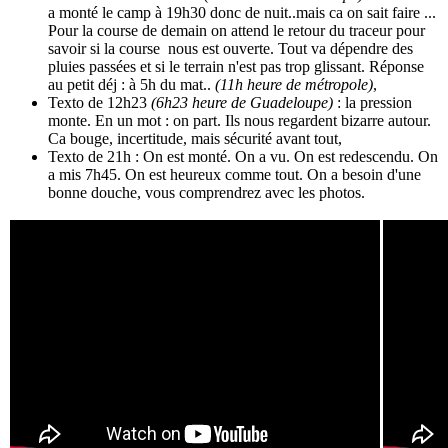
a monté le camp à 19h30 donc de nuit..mais ca on sait faire ...
Pour la course de demain on attend le retour du traceur pour
savoir si la course nous est ouverte. Tout va dépendre des
pluies passées et si le terrain n'est pas trop glissant. Réponse
au petit déj : à 5h du mat..
(11h heure de métropole)
,
Texto de 12h23
(6h23 heure de Guadeloupe)
: la pression
monte. En un mot : on part. Ils nous regardent bizarre autour.
Ca bouge, incertitude, mais sécurité avant tout,
Texto de 21h : On est monté. On a vu. On est redescendu. On
a mis 7h45. On est heureux comme tout. On a besoin d'une
bonne douche, vous comprendrez avec les photos.