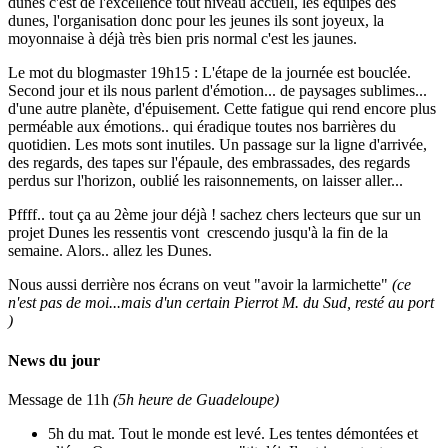
dunes c'est de l'excellence tout niveau accueil, les équipes des
dunes, l'organisation donc pour les jeunes ils sont joyeux, la
moyonnaise à déjà très bien pris normal c'est les jaunes.
Le mot du blogmaster 19h15 : L'étape de la journée est bouclée.
Second jour et ils nous parlent d'émotion... de paysages sublimes...
d'une autre planète, d'épuisement. Cette fatigue qui rend encore plus
perméable aux émotions.. qui éradique toutes nos barrières du
quotidien. Les mots sont inutiles. Un passage sur la ligne d'arrivée,
des regards, des tapes sur l'épaule, des embrassades, des regards
perdus sur l'horizon, oublié les raisonnements, on laisser aller...
Pffff.. tout ça au 2ème jour déjà ! sachez chers lecteurs que sur un
projet Dunes les ressentis vont crescendo jusqu'à la fin de la
semaine. Alors.. allez les Dunes.
Nous aussi derrière nos écrans on veut "avoir la larmichette"
(ce
n'est pas de moi...mais d'un certain Pierrot M. du Sud, resté au port
)
News du jour
Message de 11h
(5h heure de Guadeloupe)
5h du mat. Tout le monde est levé. Les tentes démontées et