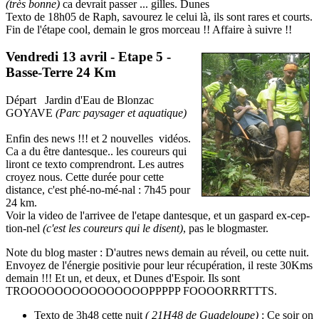
(très bonne)
ca devrait passer ... gilles. Dunes
Texto de 18h05 de Raph, savourez le celui là, ils sont rares et courts.
Fin de l'étape cool, demain le gros morceau !! Affaire à suivre !!
Vendredi 13 avril - Etape 5 -
Basse-Terre 24 Km
Départ Jardin d'Eau de Blonzac
GOYAVE
(Parc paysager et aquatique)
Enfin des news !!! et 2 nouvelles vidéos.
Ca a du être dantesque.. les coureurs qui
liront ce texto comprendront. Les autres
croyez nous. Cette durée pour cette
distance, c'est phé-no-mé-nal : 7h45 pour
24 km.
Voir la video de l'arrivee de l'etape dantesque, et un gaspard ex-cep-
tion-nel
(c'est les coureurs qui le disent)
, pas le blogmaster.
Note du blog master : D'autres news demain au réveil, ou cette nuit.
Envoyez de l'énergie positivie pour leur récupération, il reste 30Kms
demain !!! Et un, et deux, et Dunes d'Espoir. Ils sont
TROOOOOOOOOOOOOOOPPPPP FOOOORRRTTTS.
Texto de 3h48 cette nuit
( 21H48 de Guadeloupe)
: Ce soir on