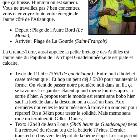
que ça finisse. Hummm on est samedi.
Vous ne travaillez pas ? ben concentrez
vous et envoyez toute votre énergie de
l'autre côté de l'Atlantique.
Départ : Plage de l'Autre Bord
(Le
Moule)
,
Arrivée : Plage de La Gourde
(Saint-François)
La Grande-Terre, aussi appelée la petite bretagne des Antilles est
l'autre aile du Papillon de l'Archipel Guadeloupéen,elle est plate et
calcaire.
Texto de 11h50 :
(5h50 de guadeloupe)
: Entre nuit d'hotel et
casse mécanique ! Et hop un petit déj à 5h30 pour maintenir la
forme. On vient de passer notre première nuit dans un lit, ça
se savoure. Les jambes étaient quand meme lourdes après la
sortie d'hier. A propos tout le monde est rentré sans bobo hier
sauf la joelette dans la descente on a cassé un bras. Aux
dernières nouvelles le team mécanos à trouvé un soudeur pour
réparer! On a 34km pour tester la solidité. Mais meme sans
roue on terminerait. Gilles. Dunes;
Texto 12h48 de Jean Louis
(5h48 heure de Guadeloupe)
tiens
il a retrouvé du réseau..ou de la batterie ?? rires. Dernier
transfert en bus vers le départ de la 6ème étape. Les corps sont