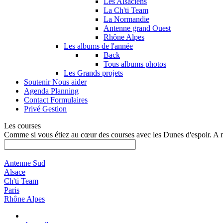
Les Alsaciens
La Ch'ti Team
La Normandie
Antenne grand Ouest
Rhône Alpes
Les albums de l'année
Back
Tous albums photos
Les Grands projets
Soutenir
Nous aider
Agenda
Planning
Contact
Formulaires
Privé
Gestion
Les courses
Comme si vous étiez au cœur des courses avec les Dunes d'espoir. A 
Antenne Sud
Alsace
Ch'ti Team
Paris
Rhône Alpes