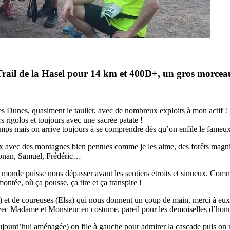
Trail de la Hasel pour 14 km et 400D+, un gros morceau
 des Dunes, quasiment le taulier, avec de nombreux exploits à mon actif !
 rigolos et toujours avec une sacrée patate !
temps mais on arrive toujours à se comprendre dès qu’on enfile le fameux
leux avec des montagnes bien pentues comme je les aime, des forêts mag
 Ronan, Samuel, Frédéric…
onde puisse nous dépasser avant les sentiers étroits et sinueux. Comm
montée, où ça pousse, ça tire et ça transpire !
n) et de coureuses (Elsa) qui nous donnent un coup de main, merci à eux
vec Madame et Monsieur en costume, pareil pour les demoiselles d’honne
ujourd’hui aménagée) on file à gauche pour admirer la cascade puis on r