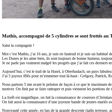
Mathis, accompagné de 5 cylindres se sont frottés au 
Salut la compagnie !
Moi c’est Mathis, j’ai 16 ans, je suis en fauteuil et je suis un habitué
Les Dunes je les aime bien, ils sont toujours de bonne humeur, toujours
Je ne parle pas vraiment malgré les progrès que j’ai fait ces derniers 
Aujourd’hui, c’est le trail de la Hasel, à Oberhaslach, un pays fabu
J’ai 5 joyeux fêlés pour m’emmener tout là-haut : Grégory, Patrick,
Nous partons 5 mn avant le peloton de façon à ce que le maximum de m
motiver. On finit par se faire rattraper et puis viennent les portions de 
La forêt est magnifique, on fait la connaissance de coureurs (Christia
On fait aussi la connaissance d’une joyeuse bande de jeunes mariés a
Nouveauté cette année, en bas de la grande descente (jadis terreuse, a