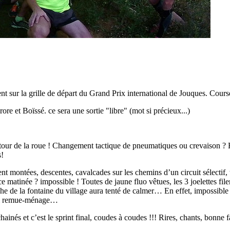
t sur la grille de départ du Grand Prix international de Jouques. Course
ore et Boïssé. ce sera une sortie "libre" (mot si précieux...)
utour de la roue ! Changement tactique de pneumatiques ou crevaison ? F
s!
nt montées, descentes, cavalcades sur les chemins d’un circuit sélectif,
grace matinée ? impossible ! Toutes de jaune fluo vêtues, les 3 joelettes fi
he de la fontaine du village aura tenté de calmer… En effet, impossible d
 tel remue-ménage…
hainés et c’est le sprint final, coudes à coudes !!! Rires, chants, bonn