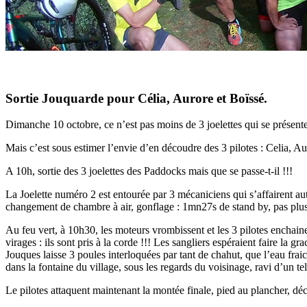
Sortie Jouquarde pour Célia, Aurore et Boïssé.
Dimanche 10 octobre, ce n’est pas moins de 3 joelettes qui se présenten
Mais c’est sous estimer l’envie d’en découdre des 3 pilotes : Celia, Aur
A 10h, sortie des 3 joelettes des Paddocks mais que se passe-t-il !!!
La Joelette numéro 2 est entourée par 3 mécaniciens qui s’affairent a
changement de chambre à air, gonflage : 1mn27s de stand by, pas plu
Au feu vert, à 10h30, les moteurs vrombissent et les 3 pilotes enchaine
virages : ils sont pris à la corde !!! Les sangliers espéraient faire la 
Jouques laisse 3 poules interloquées par tant de chahut, que l’eau fraic
dans la fontaine du village, sous les regards du voisinage, ravi d’un
Le pilotes attaquent maintenant la montée finale, pied au plancher, déc