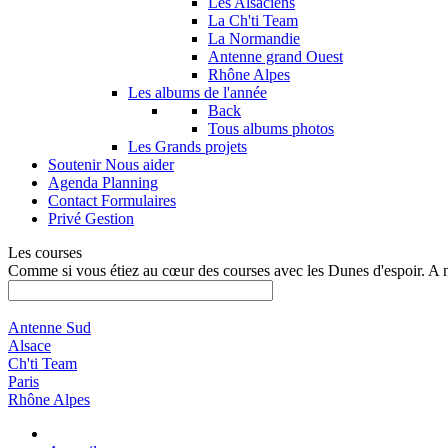
Les Alsaciens
La Ch'ti Team
La Normandie
Antenne grand Ouest
Rhône Alpes
Les albums de l'année
Back
Tous albums photos
Les Grands projets
Soutenir
Nous aider
Agenda
Planning
Contact
Formulaires
Privé
Gestion
Les courses
Comme si vous étiez au cœur des courses avec les Dunes d'espoir. A 
Antenne Sud
Alsace
Ch'ti Team
Paris
Rhône Alpes