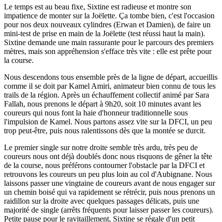
Le temps est au beau fixe, Sixtine est radieuse et montre son
impatience de monter sur la Joëlette. Ça tombe bien, c'est l'occasion
pour nos deux nouveaux cylindres (Erwan et Damien), de faire un
mini-test de prise en main de la Joëlette (test réussi haut la main).
Sixtine demande une main rassurante pour le parcours des premiers
mètres, mais son appréhension s'efface très vite : elle est prête pour
la course.
Nous descendons tous ensemble près de la ligne de départ, accueillis
comme il se doit par Kamel Amiri, animateur bien connu de tous les
trails de la région. Après un échauffement collectif animé par Sara
Fallah, nous prenons le départ à 9h20, soit 10 minutes avant les
coureurs qui nous font la haie d'honneur traditionnelle sous
l'impulsion de Kamel. Nous partons assez vite sur la DFCI, un peu
trop peut-être, puis nous ralentissons dès que la montée se durcit.
Le premier single sur notre droite semble très ardu, très peu de
coureurs nous ont déjà doublés donc nous risquons de gêner la tête
de la course, nous préférons contourner l'obstacle par la DFCI et
retrouvons les coureurs un peu plus loin au col d'Aubignane. Nous
laissons passer une vingtaine de coureurs avant de nous engager sur
un chemin boisé qui va rapidement se rétrécir, puis nous prenons un
raidillon sur la droite avec quelques passages délicats, puis une
majorité de single (arrêts fréquents pour laisser passer les coureurs).
Petite pause pour le ravitaillement, Sixtine se régale d'un petit