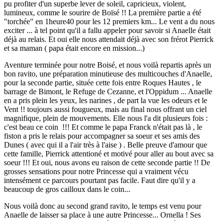
pu profiter d'un superbe lever de soleil, capricieux, violent,
lumineux, comme le sourire de Boïsé !! La première partie a été
"torchée" en 1heure40 pour les 12 premiers km... Le vent a du nous
exciter ... à tel point qu'il a fallu appeler pour savoir si Anaelle était
déjà au relais. Et oui elle nous attendait déjà avec son frérot Pierrick
et sa maman ( papa était encore en mission...)
Aventure terminée pour notre Boisé, et nous voilà repartis après un
bon ravito, une préparation minutieuse des multicouches d'Anaelle,
pour la seconde partie, située cette fois entre Roques Hautes , le
barrage de Bimont, le Refuge de Cezanne, et l'Oppidum ... Anaelle
en a pris plein les yeux, les narines , de part la vue les odeurs et le
Vent !! toujours aussi fougueux, mais au final nous offrant un ciel
magnifique, plein de mouvements. Elle nous l'a dit plusieurs fois :
c'est beau ce coin !!! Et comme le papa Franck n'était pas là , le
fiston a pris le relais pour accompagner sa soeur et ses amis des
Dunes ( avec qui il a l'air très à l'aise ) . Belle preuve d'amour que
cette famille, Pierrick attentioné et motivé pour aller au bout avec sa
soeur !!! Et oui, nous avons eu raison de cette seconde partie !! De
grosses sensations pour notre Princesse qui a vraiment vécu
intensément ce parcours pourtant pas facile. Faut dire qu'il y a
beaucoup de gros cailloux dans le coin...
Nous voilà donc au second grand ravito, le temps est venu pour
Anaelle de laisser sa place à une autre Princesse... Ornella ! Ses