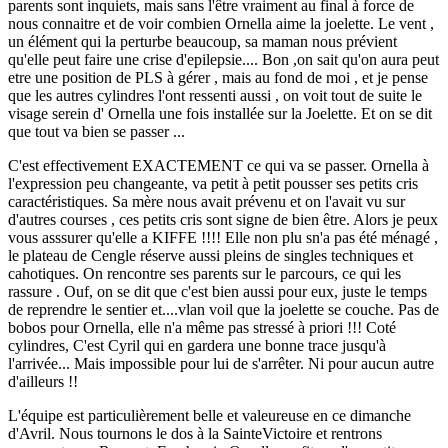
parents sont inquiets, mais sans l'être vraiment au final à force de
nous connaitre et de voir combien Ornella aime la joelette. Le vent ,
un élément qui la perturbe beaucoup, sa maman nous prévient
qu'elle peut faire une crise d'epilepsie.... Bon ,on sait qu'on aura peut
etre une position de PLS à gérer , mais au fond de moi , et je pense
que les autres cylindres l'ont ressenti aussi , on voit tout de suite le
visage serein d' Ornella une fois installée sur la Joelette. Et on se dit
que tout va bien se passer ...
C'est effectivement EXACTEMENT ce qui va se passer. Ornella à
l'expression peu changeante, va petit à petit pousser ses petits cris
caractéristiques. Sa mère nous avait prévenu et on l'avait vu sur
d'autres courses , ces petits cris sont signe de bien être. Alors je peux
vous asssurer qu'elle a KIFFE !!!! Elle non plu sn'a pas été ménagé ,
le plateau de Cengle réserve aussi pleins de singles techniques et
cahotiques. On rencontre ses parents sur le parcours, ce qui les
rassure . Ouf, on se dit que c'est bien aussi pour eux, juste le temps
de reprendre le sentier et....vlan voil que la joelette se couche. Pas de
bobos pour Ornella, elle n'a même pas stressé à priori !!! Coté
cylindres, C'est Cyril qui en gardera une bonne trace jusqu'à
l'arrivée... Mais impossible pour lui de s'arrêter. Ni pour aucun autre
d'ailleurs !!
L'équipe est particulièrement belle et valeureuse en ce dimanche
d'Avril. Nous tournons le dos à la SainteVictoire et rentrons