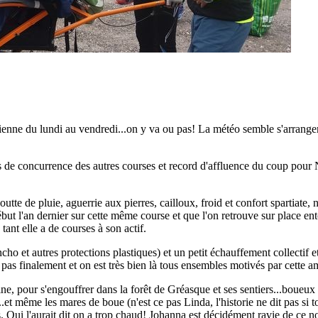
uvienne du lundi au vendredi...on y va ou pas! La météo semble s'arrange
 de concurrence des autres courses et record d'affluence du coup pour 
utte de pluie, aguerrie aux pierres, cailloux, froid et confort spartiate, n
but l'an dernier sur cette même course et que l'on retrouve sur place en
ant elle a de courses à son actif.
cho et autres protections plastiques) et un petit échauffement collectif 
eut pas finalement et on est très bien là tous ensembles motivés par cett
ne, pour s'engouffrer dans la forêt de Gréasque et ses sentiers...boueux 
s...et même les mares de boue (n'est ce pas Linda, l'historie ne dit pas si 
 Qui l'aurait dit on a trop chaud! Johanna est décidément ravie de ce no