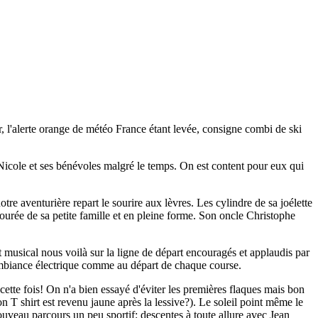
r, l'alerte orange de météo France étant levée, consigne combi de ski
Nicole et ses bénévoles malgré le temps. On est content pour eux qui
otre aventurière repart le sourire aux lèvres. Les cylindre de sa joélette
tourée de sa petite famille et en pleine forme. Son oncle Christophe
et musical nous voilà sur la ligne de départ encouragés et applaudis par
e ambiance électrique comme au départ de chaque course.
cette fois! On n'a bien essayé d'éviter les premières flaques mais bon
ton T shirt est revenu jaune après la lessive?). Le soleil point même le
uveau parcours un peu sportif: descentes à toute allure avec Jean