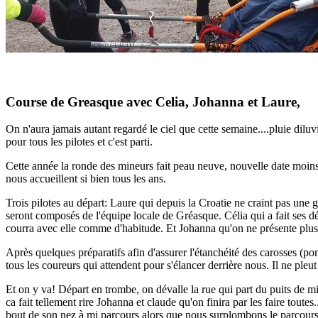
Course de Greasque avec Celia, Johanna et Laure,
On n'aura jamais autant regardé le ciel que cette semaine....pluie dil
pour tous les pilotes et c'est parti.
Cette année la ronde des mineurs fait peau neuve, nouvelle date moins
nous accueillent si bien tous les ans.
Trois pilotes au départ: Laure qui depuis la Croatie ne craint pas une go
seront composés de l'équipe locale de Gréasque. Célia qui a fait ses dé
courra avec elle comme d'habitude. Et Johanna qu'on ne présente plus t
Après quelques préparatifs afin d'assurer l'étanchéité des carosses (pon
tous les coureurs qui attendent pour s'élancer derrière nous. Il ne pl
Et on y va! Départ en trombe, on dévalle la rue qui part du puits de mi
ca fait tellement rire Johanna et claude qu'on finira par les faire toute
bout de son nez à mi parcours alors que nous surplombons le parcours.