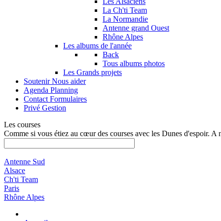
Les Alsaciens
La Ch'ti Team
La Normandie
Antenne grand Ouest
Rhône Alpes
Les albums de l'année
Back
Tous albums photos
Les Grands projets
Soutenir
Nous aider
Agenda
Planning
Contact
Formulaires
Privé
Gestion
Les courses
Comme si vous étiez au cœur des courses avec les Dunes d'espoir. A 
Antenne Sud
Alsace
Ch'ti Team
Paris
Rhône Alpes