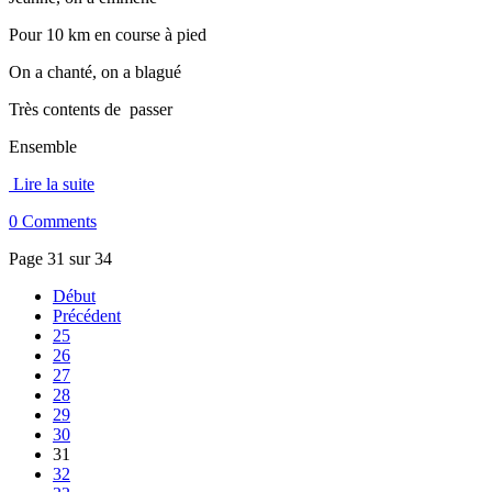
Pour 10 km en course à pied
On a chanté, on a blagué
Très contents de passer
Ensemble
Lire la suite
0 Comments
Page 31 sur 34
Début
Précédent
25
26
27
28
29
30
31
32