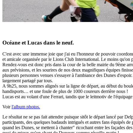
Océane et Lucas dans le neuf.
C'est avec une immense joie que j'ai eu l'honneur de pouvoir coordonne
et amicale organisée par le Lions Club International. Le moins qu'on 
Rendez-vous est donc pris dans la cour de la belle mairie du 9ème arron
aux prévisions, et les sourires de nos deux magnifiques équipes finiss
plusieurs personnes venues s'essayer à l'ambiance des Dunes d'espoir.
largement partagé par tous.
A 9h25, nous sommes alignés sur la ligne de départ, au début du boule
handisports… et une foule de plus de 1000 coureurs derrière nous !
Lucas est au volant d'une Ferrari, tandis que le leitmotiv de l'équipag
Voir
l'album photos.
Le résultat ne se pas fait attendre puisque sitôt le départ lancé par 
participants, des quelques badauds intrigués et autres fans équipés de
quand les Dunes, se mettent à chanter" ricochant entre les façades des
quoi de mieux qu'un chant de Duneurs comme réveille-matin !