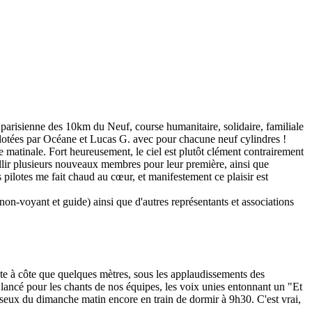
 parisienne des 10km du Neuf, course humanitaire, solidaire, familiale
pilotées par Océane et Lucas G. avec pour chacune neuf cylindres !
e matinale. Fort heureusement, le ciel est plutôt clément contrairement
eillir plusieurs nouveaux membres pour leur première, ainsi que
ilotes me fait chaud au cœur, et manifestement ce plaisir est
n-voyant et guide) ainsi que d'autres représentants et associations
côte à côte que quelques mètres, sous les applaudissements des
 lancé pour les chants de nos équipes, les voix unies entonnant un "Et
esseux du dimanche matin encore en train de dormir à 9h30. C'est vrai,