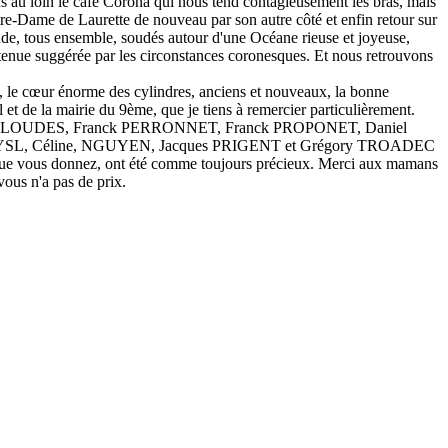
s au loin le café Corona qui nous tend contagieusement les bras, mais
tre-Dame de Laurette de nouveau par son autre côté et enfin retour sur
de, tous ensemble, soudés autour d'une Océane rieuse et joyeuse,
retenue suggérée par les circonstances coronesques. Et nous retrouvons
tes, le cœur énorme des cylindres, anciens et nouveaux, la bonne
et de la mairie du 9ème, que je tiens à remercier particulièrement.
arie LOUDES, Franck PERRONNET, Franck PROPONET, Daniel
MYSL, Céline, NGUYEN, Jacques PRIGENT et Grégory TROADEC
s que vous donnez, ont été comme toujours précieux. Merci aux mamans
ous n'a pas de prix.