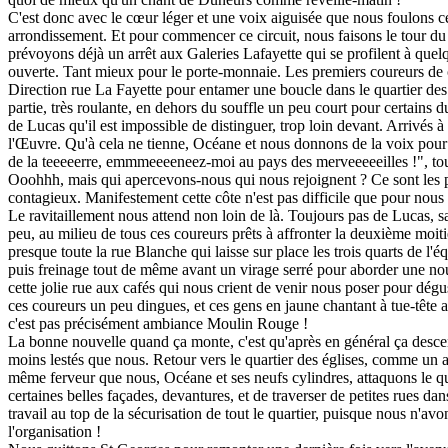
C'est donc avec le cœur léger et une voix aiguisée que nous foulons c
arrondissement. Et pour commencer ce circuit, nous faisons le tour du
prévoyons déjà un arrêt aux Galeries Lafayette qui se profilent à quel
ouverte. Tant mieux pour le porte-monnaie. Les premiers coureurs de 
Direction rue La Fayette pour entamer une boucle dans le quartier des
partie, très roulante, en dehors du souffle un peu court pour certains d
de Lucas qu'il est impossible de distinguer, trop loin devant. Arrivés
l'Œuvre. Qu'à cela ne tienne, Océane et nous donnons de la voix pou
de la teeeeerre, emmmeeeeneez-moi au pays des merveeeeeilles !", tout c
Ooohhh, mais qui apercevons-nous qui nous rejoignent ? Ce sont les pe
contagieux. Manifestement cette côte n'est pas difficile que pour nous 
Le ravitaillement nous attend non loin de là. Toujours pas de Lucas, sa
peu, au milieu de tous ces coureurs prêts à affronter la deuxième moit
presque toute la rue Blanche qui laisse sur place les trois quarts de l'é
puis freinage tout de même avant un virage serré pour aborder une nou
cette jolie rue aux cafés qui nous crient de venir nous poser pour dégu
ces coureurs un peu dingues, et ces gens en jaune chantant à tue-tête a
c'est pas précisément ambiance Moulin Rouge !
La bonne nouvelle quand ça monte, c'est qu'après en général ça desce
moins lestés que nous. Retour vers le quartier des églises, comme un ap
même ferveur que nous, Océane et ses neufs cylindres, attaquons le qu
certaines belles façades, devantures, et de traverser de petites rues da
travail au top de la sécurisation de tout le quartier, puisque nous n'a
l'organisation !