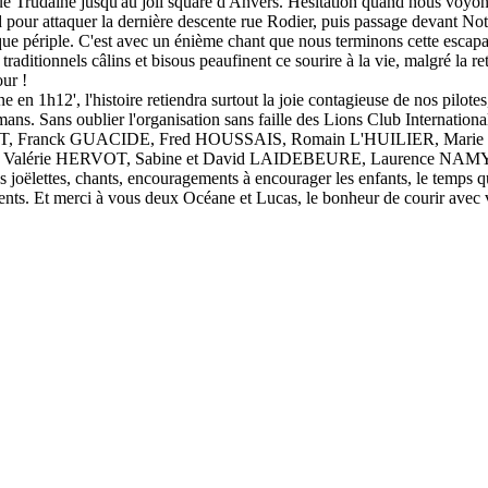
ue Trudaine jusqu'au joli square d'Anvers. Hésitation quand nous voyon
d pour attaquer la dernière descente rue Rodier, puis passage devant No
ue périple. C'est avec un énième chant que nous terminons cette escapa
traditionnels câlins et bisous peaufinent ce sourire à la vie, malgré la 
ur !
e en 1h12', l'histoire retiendra surtout la joie contagieuse de nos pilo
. Sans oublier l'organisation sans faille des Lions Club International 
ILHAUT, Franck GUACIDE, Fred HOUSSAIS, Romain L'HUILIER, M
, Valérie HERVOT, Sabine et David LAIDEBEURE, Laurence NA
 joëlettes, chants, encouragements à encourager les enfants, le temp
ents. Et merci à vous deux Océane et Lucas, le bonheur de courir avec v