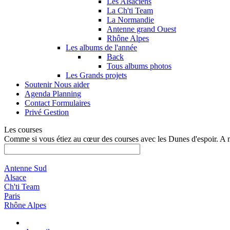
Les Alsaciens
La Ch'ti Team
La Normandie
Antenne grand Ouest
Rhône Alpes
Les albums de l'année
Back
Tous albums photos
Les Grands projets
Soutenir
Nous aider
Agenda
Planning
Contact
Formulaires
Privé
Gestion
Les courses
Comme si vous étiez au cœur des courses avec les Dunes d'espoir. A 
Antenne Sud
Alsace
Ch'ti Team
Paris
Rhône Alpes