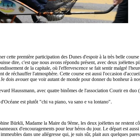
r cette première participation des Dunes d'espoir à la très belle course
puisse dire, c'est que nous avons répondu présent, avec deux joëlettes 
dissement de la capitale, où l'effervescence se fait sentir malgré l'heur
ent de réchauffer l'atmosphère. Cette course est aussi l'occasion d'accu
 Je dois avouer que voir autant de monde pour donner du bonheur à nos p
vard Haussmann, avec quatre binômes de l'association Courir en duo (no
e d'Océane est plutôt "chi va piano, va sano e va lontano".
Delphine Bürkli, Madame la Maire du 9ème, les deux joëlettes ne restent 
 panneaux d'encouragements pour leur héros du jour. Le départ est aussi
 immeubles dans une allégresse qui, je suis sûr, plait aux quelques par