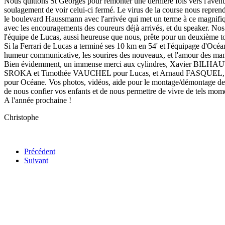
Nous quittons St Georges pour remonter une dernière fois vers l'aven
soulagement de voir celui-ci fermé. Le virus de la course nous repren
le boulevard Haussmann avec l'arrivée qui met un terme à ce magnifiq
avec les encouragements des coureurs déjà arrivés, et du speaker. Nos 
l'équipe de Lucas, aussi heureuse que nous, prête pour un deuxième to
Si la Ferrari de Lucas a terminé ses 10 km en 54' et l'équipage d'Océan
humeur communicative, les sourires des nouveaux, et l'amour des mamans
Bien évidemment, un immense merci aux cylindres, Xavier B
SROKA et Timothée VAUCHEL pour Lucas, et Arnaud FASQUEL
pour Océane. Vos photos, vidéos, aide pour le montage/démontage des
de nous confier vos enfants et de nous permettre de vivre de tels mom
A l'année prochaine !
Christophe
Précédent
Suivant