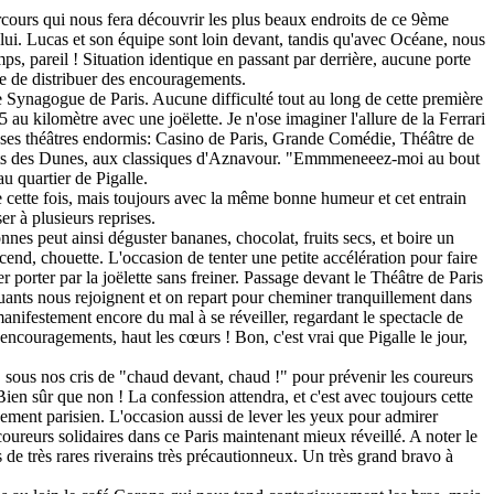
rcours qui nous fera découvrir les plus beaux endroits de ce 9ème
lui. Lucas et son équipe sont loin devant, tandis qu'avec Océane, nous
s, pareil ! Situation identique en passant par derrière, aucune porte
e de distribuer des encouragements.
e Synagogue de Paris. Aucune difficulté tout au long de cette première
 au kilomètre avec une joëlette. Je n'ose imaginer l'allure de la Ferrari
et ses théâtres endormis: Casino de Paris, Grande Comédie, Théâtre de
hants des Dunes, aux classiques d'Aznavour. "Emmmeneeez-moi au bout
u quartier de Pigalle.
e cette fois, mais toujours avec la même bonne humeur et cet entrain
er à plusieurs reprises.
nes peut ainsi déguster bananes, chocolat, fruits secs, et boire un
end, chouette. L'occasion de tenter une petite accélération pour faire
r porter par la joëlette sans freiner. Passage devant le Théâtre de Paris
uants nous rejoignent et on repart pour cheminer tranquillement dans
manifestement encore du mal à se réveiller, regardant le spectacle de
encouragements, haut les cœurs ! Bon, c'est vrai que Pigalle le jour,
sous nos cris de "chaud devant, chaud !" pour prévenir les coureurs
ien sûr que non ! La confession attendra, et c'est avec toujours cette
uement parisien. L'occasion aussi de lever les yeux pour admirer
 coureurs solidaires dans ce Paris maintenant mieux réveillé. A noter le
s de très rares riverains très précautionneux. Un très grand bravo à