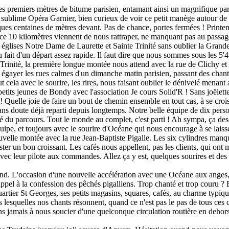
es premiers mètres de bitume parisien, entamant ainsi un magnifique pa
 sublime Opéra Garnier, bien curieux de voir ce petit manège autour de 
ques centaines de mètres devant. Pas de chance, portes fermées ! Printemp
ce 10 kilomètres viennent de nous rattraper, ne manquant pas au passag
 églises Notre Dame de Laurette et Sainte Trinité sans oublier la Grand
u fait d'un départ assez rapide. Il faut dire que nous sommes sous les 5'45
 à Trinité, la première longue montée nous attend avec la rue de Clichy 
r égayer les rues calmes d'un dimanche matin parisien, passant des c
ela avec le sourire, les rires, nous faisant oublier le dénivelé menant a
tits jeunes de Bondy avec l'association Je cours Solid'R ! Sans joëlett
! Quelle joie de faire un bout de chemin ensemble en tout cas, à se crois
ns doute déjà reparti depuis longtemps. Notre belle équipe de dix person
ié du parcours. Tout le monde au complet, c'est parti ! Ah sympa, ça desc
quipe, et toujours avec le sourire d'Océane qui nous encourage à se laisse
velle montée avec la rue Jean-Baptiste Pigalle. Les six cylindres manq
ster un bon croissant. Les cafés nous appellent, pas les clients, qui ont 
vec leur pilote aux commandes. Allez ça y est, quelques sourires et des 
nd. L'occasion d'une nouvelle accélération avec une Océane aux anges, 
pel à la confession des pêchés pigalliens. Trop chanté et trop couru ? B
artier St Georges, ses petits magasins, squares, cafés, au charme typiq
ns lesquelles nos chants résonnent, quand ce n'est pas le pas de tous ces
vons jamais à nous soucier d'une quelconque circulation routière en dehor