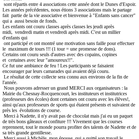
sont répartis entre 4 associations cette année dont le Dunes d'Espoir.
Les années précédentes, nous étions 3 associations mais le partage
fait partie de la vie associative et bienvenue à "Enfants sans cancer"
qui a aussi besoin de fonds.
Les enfants ont couru classes après classes les jeudi après
midi, vendredi matin et vendredi après midi. C'est un millier
d'enfants qui
ont participé et ont montré une motivation sans faille pour effectuer
le maximum de tours !!! (1 tour = une promesse de dons).
Certains ont couru seuls d'autres avec des copains, copines
et certaines avec leur "amoureux!!".
Ce fut une ambiance de feu ! Les participants se faisaient
encourager par leurs camarades qui avaient déjà couru.
Le résultat de cette collecte sera connu aux environs de la fin de
l'année.
Nous pouvons adresser un grand MERCI aux organisateurs : la
Mairie du Chesnay-Rocquencourt, les instituteurs et institutrices
(professeurs des écoles) dont certaines ont couru avec les élèves!,
ainsi qu'aux professeurs de sports qui étaient présents et suivaient de
près les évolutions de course.
Merci à Nadette, il n'y avait pas de chocolat mais j'ai eu un paquet
de très bons gâteaux et confiture !!! Vivement que les courses
reprennent, tout le monde pourra profiter des talents de Nadette et de
sa très grande gentillesse.
Merci aussi à Michèle, mon épouse, qui a quitté son travail le