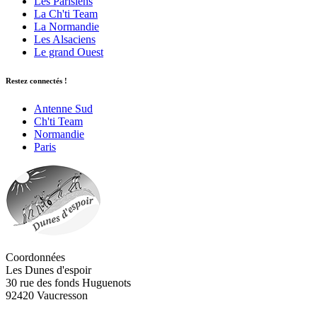
Les Parisiens
La Ch'ti Team
La Normandie
Les Alsaciens
Le grand Ouest
Restez connectés !
Antenne Sud
Ch'ti Team
Normandie
Paris
Coordonnées
Les Dunes d'espoir
30 rue des fonds Huguenots
92420 Vaucresson