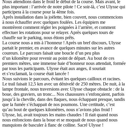
Nous attendions dans le froid le début de la course. Mais avant, le
plus important : l’arrivée de notre pilote ! Ce soir-là, c’est Ulysse qui
participera à la course pour la 4ème fois.
Après installation dans la joëlette, bien couvert, nous commencions
à nous échauffer avec quelques foulées. Les équipiers me
montrèrent comment régler les poignées à l’arrière, et comment
effectuer les rotations pour se relayer. Après quelques tours de
chauffe sur le parking, nous étions prêts.
La course nous a mis à l’honneur ! Après un bref discours, Ulysse
partait le premier, en avance de quelques minutes sur les autres
coureurs. Le parcours faisait une boucle d’un peu plus
d’un kilomètre pour revenir au point de départ. Au bout de ces
premiers mètres, une immense haie d’honneur nous attendait, formée
par tous les participants. Ulysse était aux anges, il souriait
et s’exclamait, la course était lancée !
Nous suivions le parcours, évitant les quelques cailloux et racines.
Le trail faisait 12,5 km avec un dénivelé de 250 mètres. De nuit, à la
lampe frontale, nous traversions avec Ulysse chaque obstacle : de la
boue, des graviers, un tronc... Nos chaussures s’enfonçaient, parfois
jusqu’à la cheville, dans des flaques, nous échappant presque, tandis
que la fumée s’échappait de nos poumons. Une certitude, c’est
qu’au bout de quelques kilomètres, nous n’avions plus froid !
Ulysse, lui, avait toujours les mains chaudes ! Il riait quand nous
nous enfoncions dans la boue et se moquait de nous quand nous
manquions de basculer à flanc de colline. Sacré Ulysse !