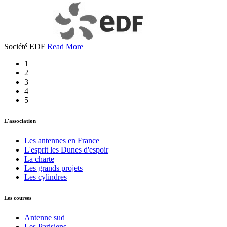
Société EDF
Read More
1
2
3
4
5
L'association
Les antennes en France
L'esprit les Dunes d'espoir
La charte
Les grands projets
Les cylindres
Les courses
Antenne sud
Les Parisiens