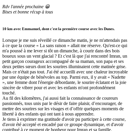
Rdv l'année prochaine 😀
Bises et bonne récup à tous
10 km avec Emmanuel, dont c'est la première course avec les Dunes.
Lorsque je me suis réveillé ce dimanche matin, je ne m'attendais pas
à ce que la course « La sans raison » allait me réserve. Qu'est-ce qui
m'a poussé à me lever si tôt un dimanche, à courir dans des bois
boueux sous un vent glacial ? Et c'est là que j'ai rencontré Imran, un
petit garçon courageux accompagné de sa maman, son papa et ses
deux petites sœurs dont les sourires illuminaient cette matinée grise.
Mais ce n'était pas tout. J'ai été accueilli avec une chaleur incroyable
par une équipe de bénévoles au top. Parmi eux, il y avait « Nadette
», une femme dont l'énergie débordante, le sourire éclatant et la joie
sincère de vibrer pour et avec les enfants m'ont profondément
touché.
Au fil des kilomètres, j'ai aussi fait la connaissance de coureurs
passionnés, tous unis par le désir de faire plaisir, d’encourager, de
mettre des sourires sur les visages et d’offrir quelques moments de
liberté à des enfants qui ont tant à nous apprendre.
Je tiens à exprimer ma gratitude d'avoir pu participer à cette course,
d'avoir été accepté et encadré par ce groupe dynamique, et d'avoir
contribué à ce moment de bonheur pour Imran et sa famille.