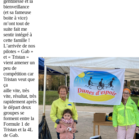
gentillesse et la
bienveillance
(et sa fameuse
boite à vice)
m’ont tout de
suite fait me
sentir intégré à
cette famille !
L’arrivée de nos
pilotes « Gab »
et « Tristan »
vient amener un
peu de
compétition car
Tristan veut que
ça
aille vite, très
vite, résultat, très
rapidement après
le départ deux
groupes se
forment entre la
Formule 1 de
Tristan et la 4L
de Gab.