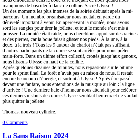
manquions de basculer à flanc de colline. Sacré Ulysse !
Un des moments les plus intenses de la soirée débutait après la mi-
parcours. Un membre organisateur nous mettait en garde du
dénivelé important à venir. En apercevant la montée, nous avons
sorti les sangles pour tirer la joëlette, et tout le monde s’est mis à
pousser. La montée était raide, nous cherchions appui sur des racines
et des pierres, car la boue faisait glisser nos pieds. À la une, à la
deux, à la trois ! Tous les 9 autour du chariot n’était pas suffisant,
d’autres participants de la course se sont arrêtés pour nous prêter
main-forte. Dans un ultime effort collectif, crottés jusqu’aux genoux,
nous hissons Ulysse en haut de la colline.
Après quelques dizaines de minutes, nous repassions sur le bitume
pour le sprint final. La forêt n’avait pas eu raison de nous, il restait
encore beaucoup d’énergie, et surtout à Ulysse ! Après être passé
devant une fanfare, nous entendions de la musique au loin : la ligne
d’arrivée ! Une dernière haie d’honneur nous attendait pour célébrer
ces derniers instants de course. Ulysse semblait heureux et ne voulait
plus quitter la joëlette.
Thomas, nouveau cylindre.
0 Comments
La Sans Raison 2024