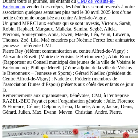
Durant toute la journée, les enfants du
CMJ de Voisins-le-
Bretonneux
vendent des crêpes, les bénéfices seront reversés à notre
association quelques semaines plus tard le 30 avril 2025 lors d’une
petite cérémonie organisée au centre Alfred-de-Vigny.
Un grand MERCI aux enfants qui se sont investis, Victoria, Sarah,
Robin, Raphael, Margaux, Malicka, Samira, Segbé, Alicia,
Precious, Souleymane, Anna, Ewen, Maelle, Léa, Yelin, Lilwenn,
Thomas, Zoé, Lila, Maé encadrés par Noémie Ferrez leur animatrice
jeunesse – référente CMJ.
Pierre Rey (référent communication au centre Alfred-de-Vigny) ;
Alexandra Rosetti (Mairie de Voisins le Bretonneux) ; Alain Roux
(Rapporteur au Conseil municipal des jeunes de la ville de Voisins le
Bretonneux) ; Philippe Merelli (7 ème adjoint de la ville de Voisins
le Bretonneux – Jeunesse et Sports) ; Gérard Nuellec (président du
Centre Alfred-de-Vigny) ; Nadette et Frédéric (membres de
l’association Dunes d’Espoir) présents aux côtés des enfants ce jour
là.
Remerciements aux organisateurs, bénévoles, CMJ, à l’entreprise
RAZEL-BEC Fayat et pour l’organisation générale : Julie, Florence
& Florence, Céline, Delphine, Léna, Danièle, Annie, Jackie, Denis,
Gérard, Julien, Max, Evann, Meven, Christian, André, Pierre.