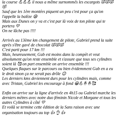
la course 💪💪💪 il nous a même surnommés les escargots 🤣🤣🤣
🤣
Sauf que les 1ère montées piquent un peu c'est pour ça qu'on
l'appelle la balèze 😪
Mais aux Dunes on y va et c'est par là voix de ton pilote qui te
portera 💛
On ne lâche pas !!!!
Arrivés au 13ème km changement de pilote, Gabriel prend la suite
après s'être gavé de chocolat 🤣🤣🤣
C'est parti pour 17 km !!!
Mais, heureusement, Gab est moins dans la compèt et veut
absolument qu'on reste ensemble et s'assure que tous ses cylindres
soient là 🥰 on part ensemble on arrive ensemble !!!
Quelques flaques sur le parcours ou bien évidemment Gab en a eu
le droit sinon ça ne serait pas drôle 😉
Les derniers kms deviennent durs pour les cylindres mais, comme
avec Tristan, Gabriel les encourage à fond 😀💪🤞🤞🥰
Enfin on arrive sur la ligne d'arrivée en 4h15 ou Gabriel marche les
derniers mètres avec notre duo féminin Nicole et Morgane et tous les
autres Cylindres à côté 💛
Et voilà se termine cette édition de la Sans raison avec une
organisation toujours au top 👍 👌 👍