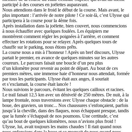
participé à des courses en joëlettes auparavant.
Nous attendions dans le froid le début de la course. Mais avant, le
plus important : l’arrivée de notre pilote ! Ce soir-là, c’est Ulysse qui
participera à la course pour la 4ème fois.
Après installation dans la joëlette, bien couvert, nous commencions
à nous échauffer avec quelques foulées. Les équipiers me
montrèrent comment régler les poignées à l’arrière, et comment
effectuer les rotations pour se relayer. Après quelques tours de
chauffe sur le parking, nous étions prêts.
La course nous a mis à l’honneur ! Après un bref discours, Ulysse
partait le premier, en avance de quelques minutes sur les autres
coureurs. Le parcours faisait une boucle d’un peu plus
d’un kilomètre pour revenir au point de départ. Au bout de ces
premiers mètres, une immense haie d’honneur nous attendait, formée
par tous les participants. Ulysse était aux anges, il souriait
et s’exclamait, la course était lancée !
Nous suivions le parcours, évitant les quelques cailloux et racines.
Le trail faisait 12,5 km avec un dénivelé de 250 mètres. De nuit, à la
lampe frontale, nous traversions avec Ulysse chaque obstacle : de la
boue, des graviers, un tronc... Nos chaussures s’enfonçaient, parfois
jusqu’à la cheville, dans des flaques, nous échappant presque, tandis
que la fumée s’échappait de nos poumons. Une certitude, c’est
qu’au bout de quelques kilomètres, nous n’avions plus froid !
Ulysse, lui, avait toujours les mains chaudes ! Il riait quand nous
nous enfoncions dans la boue et se moquait de nous quand nous