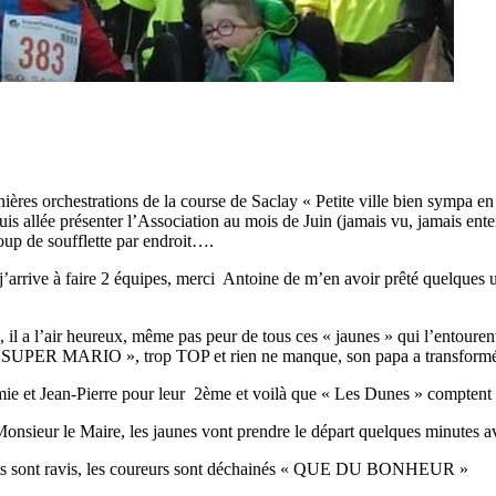
nières orchestrations de la course de Saclay « Petite ville bien sympa 
s allée présenter l’Association au mois de Juin (jamais vu, jamais ente
oup de soufflette par endroit….
ur, j’arrive à faire 2 équipes, merci Antoine de m’en avoir prêté quelques
s, il a l’air heureux, même pas peur de tous ces « jaunes » qui l’entouren
 en »SUPER MARIO », trop TOP et rien ne manque, son papa a transform
ie et Jean-Pierre pour leur 2ème et voilà que « Les Dunes » comptent 3
Monsieur le Maire, les jaunes vont prendre le départ quelques minutes av
nfants sont ravis, les coureurs sont déchainés « QUE DU BONHEUR »