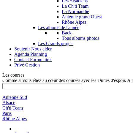
Les Alsaciens
La Ch'ti Team
La Normandie
Antenne grand Ouest
Rhône Alpes
Les albums de l'année
Back
Tous albums photos
Les Grands projets
Soutenir
Nous aider
Agenda
Planning
Contact
Formulaires
Privé
Gestion
Les courses
Comme si vous étiez au cœur des courses avec les Dunes d'espoir. A 
Antenne Sud
Alsace
Ch'ti Team
Paris
Rhône Alpes