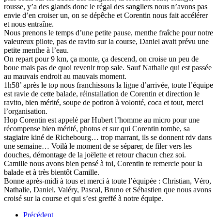
rousse, y’a des glands donc le régal des sangliers nous n’avons pas
envie d’en croiser un, on se dépêche et Corentin nous fait accélérer
et nous entraîne.
Nous prenons le temps d’une petite pause, menthe fraîche pour notre
valeureux pilote, pas de ravito sur la course, Daniel avait prévu une
petite menthe à l’eau.
On repart pour 9 km, ça monte, ça descend, on croise un peu de
boue mais pas de quoi revenir trop sale. Sauf Nathalie qui est passée
au mauvais endroit au mauvais moment.
1h58’ après le top nous franchissons la ligne d’arrivée, toute l’équipe
est ravie de cette balade, réinstallation de Corentin et direction le
ravito, bien mérité, soupe de potiron à volonté, coca et tout, merci
l’organisation.
Hop Corentin est appelé par Hubert l’homme au micro pour une
récompense bien mérité, photos et sur qui Corentin tombe, sa
stagiaire kiné de Richebourg… trop marrant, ils se donnent rdv dans
une semaine… Voilà le moment de se séparer, de filer vers les
douches, démontage de la joëlette et retour chacun chez soi.
Camille nous avons bien pensé à toi, Corentin te remercie pour la
balade et à très bientôt Camille.
Bonne après-midi à tous et merci à toute l’équipée : Christian, Véro,
Nathalie, Daniel, Valéry, Pascal, Bruno et Sébastien que nous avons
croisé sur la course et qui s’est greffé à notre équipe.
Précédent