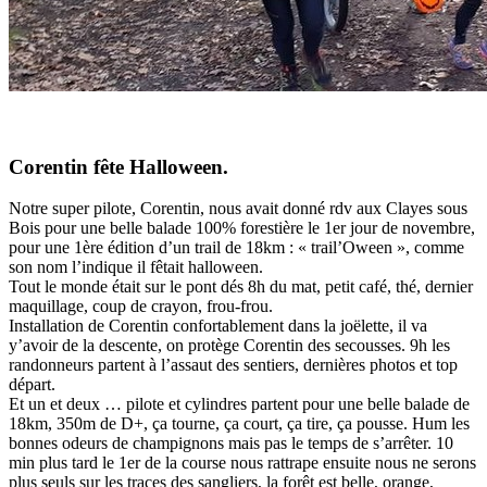
Corentin fête Halloween.
Notre super pilote, Corentin, nous avait donné rdv aux Clayes sous
Bois pour une belle balade 100% forestière le 1er jour de novembre,
pour une 1ère édition d’un trail de 18km : « trail’Oween », comme
son nom l’indique il fêtait halloween.
Tout le monde était sur le pont dés 8h du mat, petit café, thé, dernier
maquillage, coup de crayon, frou-frou.
Installation de Corentin confortablement dans la joëlette, il va
y’avoir de la descente, on protège Corentin des secousses. 9h les
randonneurs partent à l’assaut des sentiers, dernières photos et top
départ.
Et un et deux … pilote et cylindres partent pour une belle balade de
18km, 350m de D+, ça tourne, ça court, ça tire, ça pousse. Hum les
bonnes odeurs de champignons mais pas le temps de s’arrêter. 10
min plus tard le 1er de la course nous rattrape ensuite nous ne serons
plus seuls sur les traces des sangliers, la forêt est belle, orange,