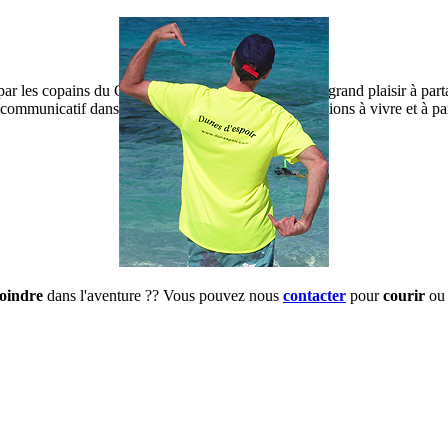
r les copains du CAVAL Pertuis, je prends un très grand plaisir à parta
mmunicatif dans l’effort et le partage. Que d’émotions à vivre et à pa
joindre
dans l'aventure ?? Vous pouvez nous
contacter
pour
courir
ou 