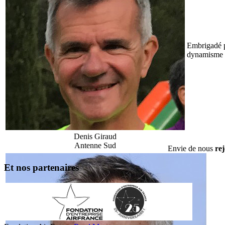
Embrigadé pa
dynamisme co
Denis Giraud
Antenne Sud
Envie de nous
re
Et nos partenaires