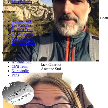
Les cylindres
Les courses
Beauc
Antenne sud
Les Parisiens
La Ch'ti Team
La Normandie
Les Alsaciens
Le grand Ouest
Restez connectés !
Antenne Sud
Jack Girardot
Ch'ti Team
Antenne Sud
Normandie
Paris