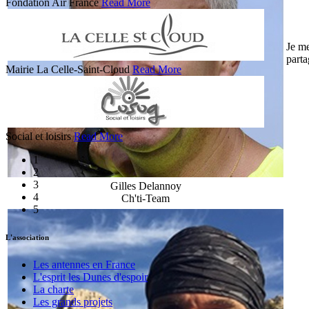
Fondation Air France
Read More
Je me
parta
Mairie La Celle-Saint-Cloud
Read More
Social et loisirs
Read More
1
2
3
Gilles Delannoy
4
Ch'ti-Team
5
L'association
Les antennes en France
L'esprit les Dunes d'espoir
La charte
Les grands projets