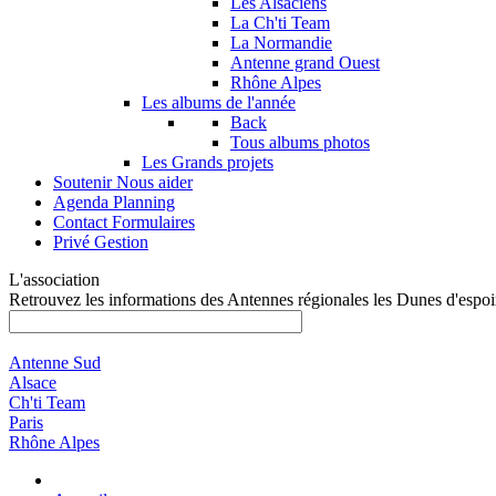
Les Alsaciens
La Ch'ti Team
La Normandie
Antenne grand Ouest
Rhône Alpes
Les albums de l'année
Back
Tous albums photos
Les Grands projets
Soutenir
Nous aider
Agenda
Planning
Contact
Formulaires
Privé
Gestion
L'association
Retrouvez les informations des Antennes régionales les Dunes d'espoi
Antenne Sud
Alsace
Ch'ti Team
Paris
Rhône Alpes