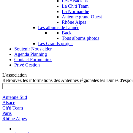
Les Alsaciens
La Ch'ti Team
La Normandie
Antenne grand Ouest
Rhône Alpes
Les albums de l'année
Back
Tous albums photos
Les Grands projets
Soutenir
Nous aider
Agenda
Planning
Contact
Formulaires
Privé
Gestion
L'association
Retrouvez les informations des Antennes régionales les Dunes d'espoi
Antenne Sud
Alsace
Ch'ti Team
Paris
Rhône Alpes