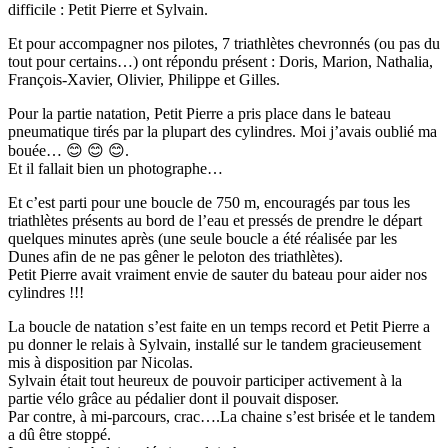
difficile : Petit Pierre et Sylvain.
Et pour accompagner nos pilotes, 7 triathlètes chevronnés (ou pas du
tout pour certains…) ont répondu présent : Doris, Marion, Nathalia,
François-Xavier, Olivier, Philippe et Gilles.
Pour la partie natation, Petit Pierre a pris place dans le bateau
pneumatique tirés par la plupart des cylindres. Moi j’avais oublié ma
bouée… 😊 😊 😊.
Et il fallait bien un photographe…
Et c’est parti pour une boucle de 750 m, encouragés par tous les
triathlètes présents au bord de l’eau et pressés de prendre le départ
quelques minutes après (une seule boucle a été réalisée par les
Dunes afin de ne pas gêner le peloton des triathlètes).
Petit Pierre avait vraiment envie de sauter du bateau pour aider nos
cylindres !!!
La boucle de natation s’est faite en un temps record et Petit Pierre a
pu donner le relais à Sylvain, installé sur le tandem gracieusement
mis à disposition par Nicolas.
Sylvain était tout heureux de pouvoir participer activement à la
partie vélo grâce au pédalier dont il pouvait disposer.
Par contre, à mi-parcours, crac….La chaine s’est brisée et le tandem
a dû être stoppé.