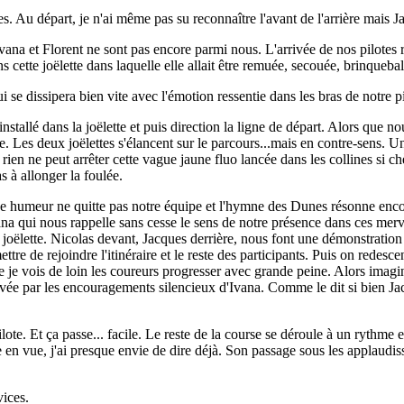
es. Au départ, je n'ai même pas su reconnaître l'avant de l'arrière mais
 Ivana et Florent ne sont pas encore parmi nous. L'arrivée de nos pilotes
s cette joëlette dans laquelle elle allait être remuée, secouée, brinquebal
i se dissipera bien vite avec l'émotion ressentie dans les bras de notre pi
nstallé dans la joëlette et puis direction la ligne de départ. Alors que no
. Les deux joëlettes s'élancent sur le parcours...mais en contre-sens. Un
ien ne peut arrêter cette vague jaune fluo lancée dans les collines si chè
as à allonger la foulée.
e humeur ne quitte pas notre équipe et l'hymne des Dunes résonne encor
ana qui nous rappelle sans cesse le sens de notre présence dans ces merve
joëlette. Nicolas devant, Jacques derrière, nous font une démonstration 
tre de rejoindre l'itinéraire et le reste des participants. Puis on rede
le je vois de loin les coureurs progresser avec grande peine. Alors imagi
otivée par les encouragements silencieux d'Ivana. Comme le dit si bien J
ilote. Et ça passe... facile. Le reste de la course se déroule à un ryth
ée en vue, j'ai presque envie de dire déjà. Son passage sous les applaudi
ices.