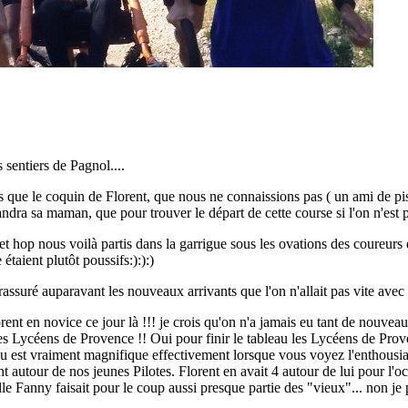
sentiers de Pagnol....
s que le coquin de Florent, que nous ne connaissions pas ( un ami de pis
dra sa maman, que pour trouver le départ de cette course si l'on n'est pa
et hop nous voilà partis dans la garrigue sous les ovations des coureurs e
étaient plutôt poussifs:):):)
suré auparavant les nouveaux arrivants que l'on n'allait pas vite avec u
orent en novice ce jour là !!! je crois qu'on n'a jamais eu tant de nouvea
es Lycéens de Provence !! Oui pour finir le tableau les Lycéens de Prove
eau est vraiment magnifique effectivement lorsque vous voyez l'enthousi
 sont autour de nos jeunes Pilotes. Florent en avait 4 autour de lui pour 
Fanny faisait pour le coup aussi presque partie des "vieux"... non je pla