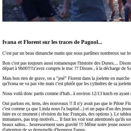
Ivana et Florent sur les traces de Pagnol...
C'est par un beau dimanche matin que nous partîmes nombreux sur les 
Bon c'est pas toujours aussi romanesque l'histoire des Dunes.... Dison
départ à 9h00!!!!z'avez compris le truc ?? Disons , à la décharge de San
Mais bon rien de grave, on a "jeté" Florent dans la joelette en marche 
qu'Ivana ne va pas vite mais c'est plutôt que les cylindres de sa joelette 
Nous voilà donc partis comme d'hab.. à environ 12/13 km/h en ayant ras
Oui parlons en, tiens, des nouveaux !! Il n'y avait pas que le Pilote Fl
c'est comme ça que Linda nous l'a baptisé...) et un papa d'un des jeun
faire en ce moment ( révision du bac Français, des options ). Le tabl
immatures, pas trop motivés.... Il faut les voir tout attentionés qu'ils
beaux saltos... heureusement sans gravité !!! Même notre jeune nouvelle 
d'attention de sa demoiselle d'honneur Fanny.