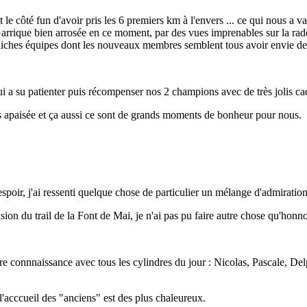
st le côté fun d'avoir pris les 6 premiers km à l'envers ... ce qui nous a
arrique bien arrosée en ce moment, par des vues imprenables sur la rade 
raiches équipes dont les nouveaux membres semblent tous avoir envie d
i a su patienter puis récompenser nos 2 champions avec de très jolis cad
s apaisée et ça aussi ce sont de grands moments de bonheur pour nous.
oir, j'ai ressenti quelque chose de particulier un mélange d'admiratio
n du trail de la Font de Mai, je n'ai pas pu faire autre chose qu'honnorer
re connnaissance avec tous les cylindres du jour : Nicolas, Pascale, Del
'acccueil des "anciens" est des plus chaleureux.