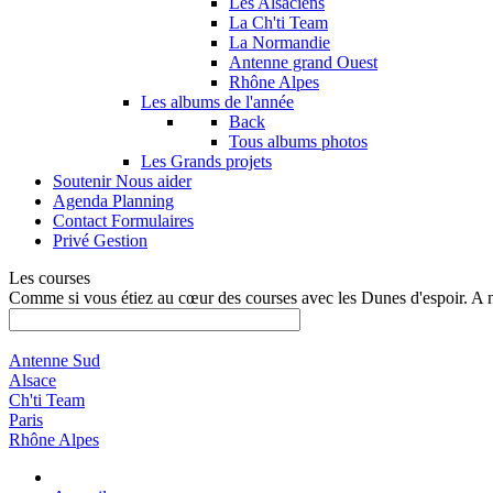
Les Alsaciens
La Ch'ti Team
La Normandie
Antenne grand Ouest
Rhône Alpes
Les albums de l'année
Back
Tous albums photos
Les Grands projets
Soutenir
Nous aider
Agenda
Planning
Contact
Formulaires
Privé
Gestion
Les courses
Comme si vous étiez au cœur des courses avec les Dunes d'espoir. A 
Antenne Sud
Alsace
Ch'ti Team
Paris
Rhône Alpes