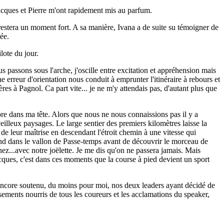
 Jacques et Pierre m'ont rapidement mis au parfum.
 restera un moment fort. A sa manière, Ivana a de suite su témoigner de
ée.
lote du jour.
us passons sous l'arche, j'oscille entre excitation et appréhension mais
e erreur d'orientation nous conduit à emprunter l'itinéraire à rebours et
res à Pagnol. Ca part vite... je ne m'y attendais pas, d'autant plus que
e dans ma tête. Alors que nous ne nous connaissions pas il y a
illeux paysages. Le large sentier des premiers kilomètres laisse la
de leur maîtrise en descendant l'étroit chemin à une vitesse qui
scend dans le vallon de Passe-temps avant de découvrir le morceau de
nez...avec notre joëlette. Je me dis qu'on ne passera jamais. Mais
acques, c'est dans ces moments que la course à pied devient un sport
me encore soutenu, du moins pour moi, nos deux leaders ayant décidé de
ssements nourris de tous les coureurs et les acclamations du speaker,