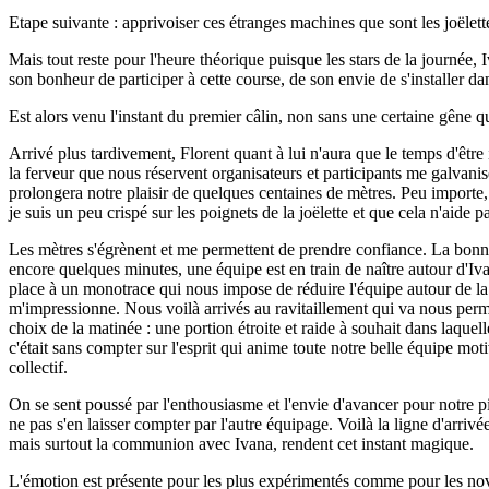
Etape suivante : apprivoiser ces étranges machines que sont les joëlett
Mais tout reste pour l'heure théorique puisque les stars de la journée,
son bonheur de participer à cette course, de son envie de s'installer dan
Est alors venu l'instant du premier câlin, non sans une certaine gêne qu
Arrivé plus tardivement, Florent quant à lui n'aura que le temps d'être i
la ferveur que nous réservent organisateurs et participants me galvanise
prolongera notre plaisir de quelques centaines de mètres. Peu importe, r
je suis un peu crispé sur les poignets de la joëlette et que cela n'aide p
Les mètres s'égrènent et me permettent de prendre confiance. La bonn
encore quelques minutes, une équipe est en train de naître autour d'Iv
place à un monotrace qui nous impose de réduire l'équipe autour de la 
m'impressionne. Nous voilà arrivés au ravitaillement qui va nous permet
choix de la matinée : une portion étroite et raide à souhait dans laquel
c'était sans compter sur l'esprit qui anime toute notre belle équipe m
collectif.
On se sent poussé par l'enthousiasme et l'envie d'avancer pour notre p
ne pas s'en laisser compter par l'autre équipage. Voilà la ligne d'arriv
mais surtout la communion avec Ivana, rendent cet instant magique.
L'émotion est présente pour les plus expérimentés comme pour les nov