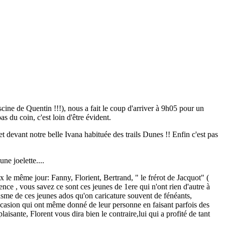
cine de Quentin !!!), nous a fait le coup d'arriver à 9h05 pour un
s du coin, c'est loin d'être évident.
t devant notre belle Ivana habituée des trails Dunes !! Enfin c'est pas
ne joelette....
ux le même jour: Fanny, Florient, Bertrand, " le frérot de Jacquot" (
nce , vous savez ce sont ces jeunes de 1ere qui n'ont rien d'autre à
asme de ces jeunes ados qu'on caricature souvent de fénéants,
l'occasion qui ont même donné de leur personne en faisant parfois des
isante, Florent vous dira bien le contraire,lui qui a profité de tant