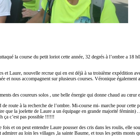
attaqué la course du petit loriot cette année, 32 degrés à l’ombre a 18 h
 et Laure, nouvelle recrue qui en est déjà à sa troisième expédition av
année et nous accompagnent sur plusieurs courses. Véronique également a
ments des coureurs solos , une belle énergie qui donne chaud au cœur et
e route à la recherche de l’ombre. Mi-course mi- marche pour cette par
dire que la joelette de Laure a un équipage en grande majorité féminin)
 ça c’est pas possible !!!!!!
 fois et on peut entendre Laure pousser des cris dans les roulis, elle so
t admirer au loin les villages ,la sainte Baume, et tous les petits monts