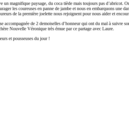
ouve un magnifique paysage, du coca tiède mais toujours pas d’abricot. On 
d’encourager les coureuses en panne de jambe et nous en embarquons une da
oureurs de la première joelette nous rejoignent pour nous aider et encou
sse accompagnée de 2 demoiselles d’honneur qui ont du mal à suivre son
e chère Nouvelle Véronique très émue par ce partage avec Laure.
eurs et pousseuses du jour !