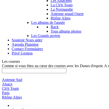
Les Alsaciens
La Ch'ti Team
La Normandie
Antenne grand Ouest
Rhône Alpes
Les albums de l'année
Back
Tous albums photos
Les Grands projets
Soutenir
Nous aider
Agenda
Planning
Contact
Formulaires
Privé
Gestion
Les courses
Comme si vous étiez au cœur des courses avec les Dunes d'espoir. A 
Antenne Sud
Alsace
Ch'ti Team
Paris
Rhône Alpes