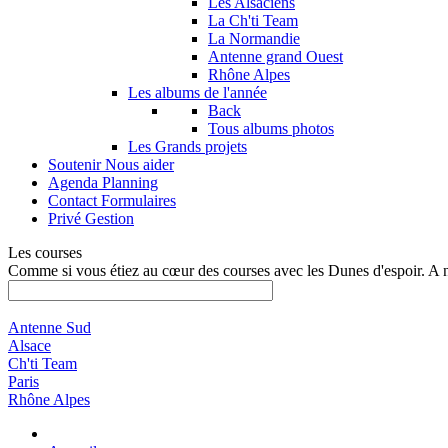
Les Alsaciens
La Ch'ti Team
La Normandie
Antenne grand Ouest
Rhône Alpes
Les albums de l'année
Back
Tous albums photos
Les Grands projets
Soutenir
Nous aider
Agenda
Planning
Contact
Formulaires
Privé
Gestion
Les courses
Comme si vous étiez au cœur des courses avec les Dunes d'espoir. A 
Antenne Sud
Alsace
Ch'ti Team
Paris
Rhône Alpes