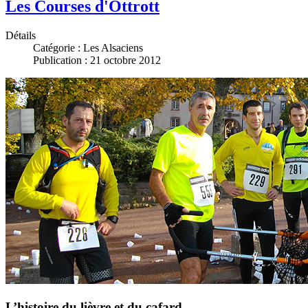
Les Courses d'Ottrott
Détails
Catégorie :
Les Alsaciens
Publication : 21 octobre 2012
L’histoire du lièvre et du cafard,