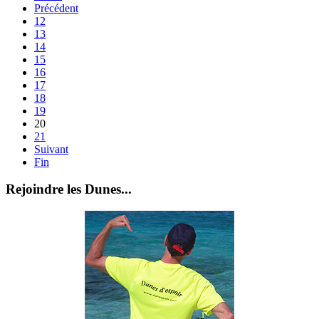
Précédent
12
13
14
15
16
17
18
19
20
21
Suivant
Fin
Rejoindre les Dunes...