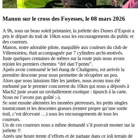
Manon sur le cross des Foyesses, le 08 mars 2026
A 9h, sous un beau soleil printanier, la joëlette des Dunes d’Espoir a
pris le départ du trail de 10km sous les encouragements du public et
des coureurs.
Manon, notre adorable pilote, maquillée aux couleurs du club de
Villemoirieu, était accompagnée par 7 cylindres archi-motivés.
Juste quelques centaines de mètres sur la route puis nous avons
rejoint les premiers chemins “dré dan’l’pentu”.
Après avoir contourné le bel étang de Chalignieu, est arrivée la
première descente pour nous permettre de récupérer un peu.
Alors que nous laissions filer les jambes, nous avons tous été
enrhumé par le premier concurrent du 10km qui nous a déposés à
Mach2 juste avant un ravitaillement exotique : tipunch à la carte.
Nous ne l’avons pas goûté ;-).
Se sont ensuite alternées les montées pierreuses, les petits singles
tournicotant et les descentes grasses (rentrer propre qu’une sortie
trail, c’est décevant …) sous les encouragements de tous les
coureurs.
Un de ces coureurs nous a même demandé s’il pouvait monter sur la
joëlette !!
Après une heure trente d’efforts et de partage dans ce joli terrain de